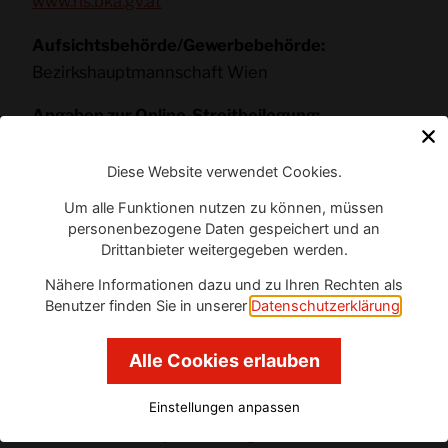
www.ris.bka.gv.at
Aufsichtsbehörde/Gewerbebehörde:
Bezirkshauptmannschaft Wien
Angaben zur Online-Streitbeilegung:
Verbraucher haben die Möglichkeit,
Beschwerden an die
Diese Website verwendet Cookies.
OnlineStreitbeilegungsplattform der EU zu
Um alle Funktionen nutzen zu können, müssen
richten.
personenbezogene Daten gespeichert und an
Drittanbieter weitergegeben werden.
Nähere Informationen dazu und zu Ihren Rechten als
Benutzer finden Sie in unserer
Datenschutzerklärung
.
Alle Cookies erlauben
Neumayer Projektmanagement GmbH mit
Standort 1120 Wien Tivoligasse 39/Top 10 und 11
Einstellungen anpassen
Notwendige Cookies
wird im
Kalenderjahr 2025
gemäß den