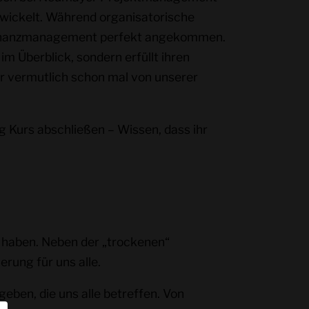
ntwickelt. Während organisatorische
 im Finanzmanagement perfekt angekommen.
m Überblick, sondern erfüllt ihren
er vermutlich schon mal von unserer
g Kurs abschließen – Wissen, dass ihr
u haben. Neben der „trockenen“
erung für uns alle.
geben, die uns alle betreffen. Von