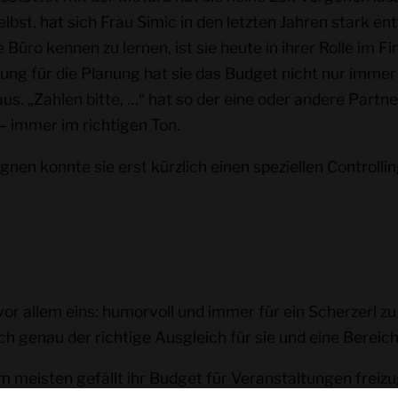
bst, hat sich Frau Simic in den letzten Jahren stark e
e Büro kennen zu lernen, ist sie heute in ihrer Rolle
ng für die Planung hat sie das Budget nicht nur immer i
. „Zahlen bitte, …“ hat so der eine oder andere Partn
– immer im richtigen Ton.
en konnte sie erst kürzlich einen speziellen Controllin
vor allem eins: humorvoll und immer für ein Scherzerl z
h genau der richtige Ausgleich für sie und eine Bereich
Am meisten gefällt ihr Budget für Veranstaltungen freizu