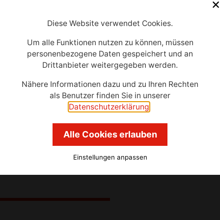
se mit Kolleg:innen und Partner:innen.
Diese Website verwendet Cookies.
Um alle Funktionen nutzen zu können, müssen
personenbezogene Daten gespeichert und an
 nicht nur umgänglich, sondern richtig gesellig. Sowohl 
Drittanbieter weitergegeben werden.
nken. In ihrem Urlaub ist sie gern mal in ganz Europa u
Nähere Informationen dazu und zu Ihren Rechten
 lieber am Boden als in der Luft. Sie trifft sich gern mi
als Benutzer finden Sie in unserer
 und das gemeinsame Essen im Vordergrund.
Datenschutzerklärung
.
Alle Cookies erlauben
dass sowohl die Zusammenarbeit als auch
Einstellungen anpassen
Notwendige Cookies
Tracking Cookies
Einstellungen speichern