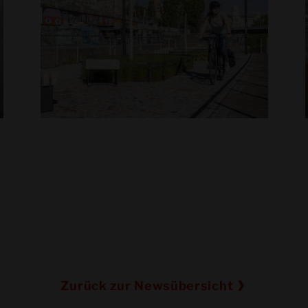
der
Ing. David Unterberger ist vom
se,
ersten Tag an als Teamplayer
bekannt. Dank seinem kompetenten
Handeln und seiner ruhigen Art leitet
und
er nicht nur bereits top Projekte,
sondern er geht auch in seiner neuen
Verantwortung als Teamleiter voll
auf.
Zurück zur Newsübersicht