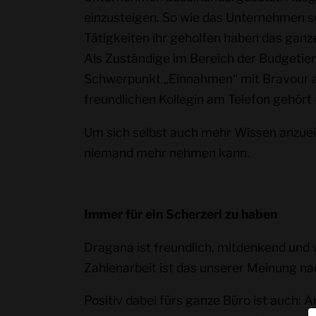
einzusteigen. So wie das Unternehmen sel
Tätigkeiten ihr geholfen haben das ganz
Als Zuständige im Bereich der Budgetieru
Schwerpunkt „Einnahmen“ mit Bravour aus
freundlichen Kollegin am Telefon gehört 
Um sich selbst auch mehr Wissen anzueign
niemand mehr nehmen kann.
Immer für ein Scherzerl zu haben
Dragana ist freundlich, mitdenkend und 
Zahlenarbeit ist das unserer Meinung nac
Positiv dabei fürs ganze Büro ist auch: 