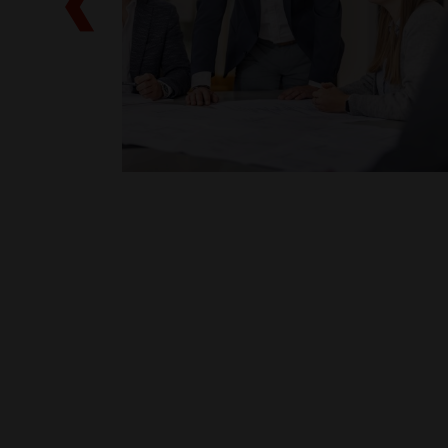
t am Papier
Ing. Oliver Schmidt ist immer an 
eil von
Lösung dran. Dank seiner Experti
ären es
Erfahrung und seinem
ten Sinne
außerordentlichen Einsatz ist er
urch ihre
unser Mann für Sonderprojekte 
 zuzugehen,
steht uns und unseren Partnern
stets mit Rat und Tat zur Seite.
lltag zu
cht nicht
en den