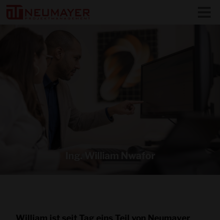
Ing. William Nwafor
William ist seit Tag eins Teil von Neumayer